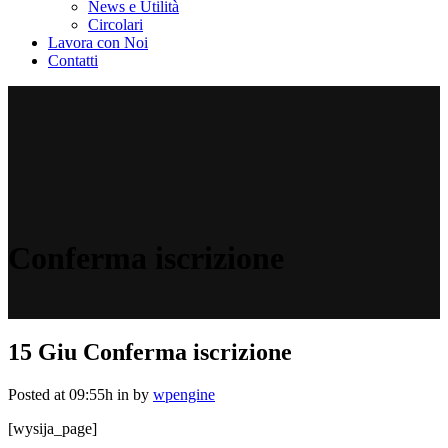
News e Utilità
Circolari
Lavora con Noi
Contatti
Conferma iscrizione
15 Giu
Conferma iscrizione
Posted at 09:55h
in
by
wpengine
[wysija_page]