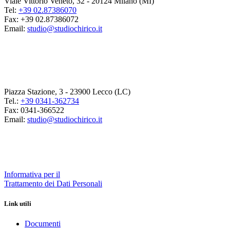
Viale Vittorio Veneto, 32 - 20124 Milano (MI)
Tel:
+39 02.87386070
Fax: +39 02.87386072
Email:
studio@studiochirico.it
Piazza Stazione, 3 - 23900 Lecco (LC)
Tel.:
+39 0341-362734
Fax: 0341-366522
Email:
studio@studiochirico.it
Informativa per il
Trattamento dei Dati Personali
Link utili
Documenti