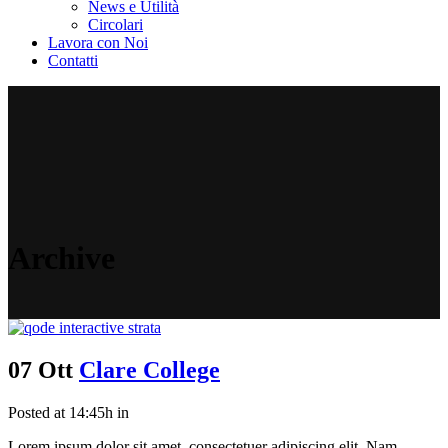
News e Utilità
Circolari
Lavora con Noi
Contatti
Archive
07 Ott
Clare College
Posted at 14:45h
in
Lorem ipsum dolor sit amet, consectetuer adipiscing elit. Nam