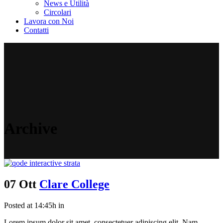
News e Utilità
Circolari
Lavora con Noi
Contatti
Archive
07 Ott
Clare College
Posted at 14:45h
in
Lorem ipsum dolor sit amet, consectetuer adipiscing elit. Nam