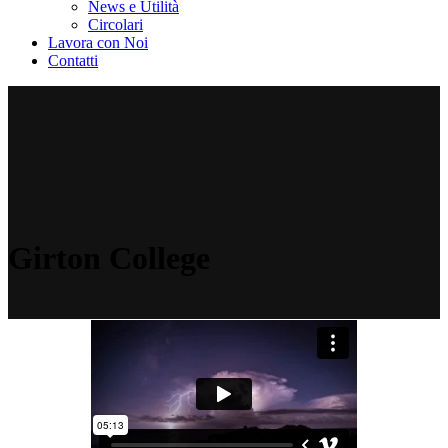
News e Utilità
Circolari
Lavora con Noi
Contatti
Girton College